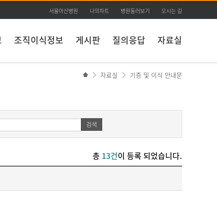
서울아산병원
나의차트
병원둘러보기
오시는 길
보
조직이식정보
게시판
질의응답
자료실
자료실
기증 및 이식 안내문
검색
총
13건
이 등록 되었습니다.