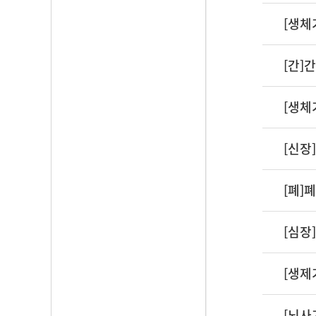
[생체
[간]
[생체
[신장
[폐]
[심장
[생제
[뇌사