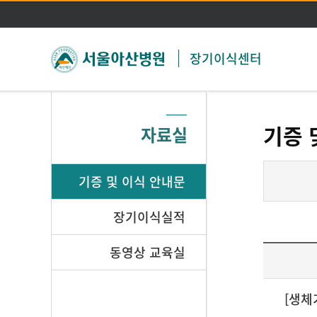
장기이식센터
기증 
자료실
기증 및 이식 안내문
장기이식실적
동영상 교육실
[생체