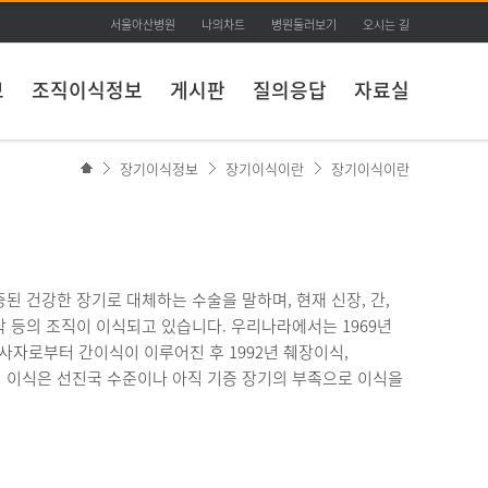
서울아산병원
나의차트
병원둘러보기
오시는 길
보
조직이식정보
게시판
질의응답
자료실
장기이식정보
장기이식이란
장기이식이란
 건강한 장기로 대체하는 수술을 말하며, 현재 신장, 간,
심장판막 등의 조직이 이식되고 있습니다. 우리나라에서는 1969년
뇌사자로부터 간이식이 이루어진 후 1992년 췌장이식,
 이식은 선진국 수준이나 아직 기증 장기의 부족으로 이식을