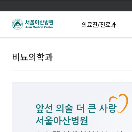
본문바로가기
의료진/진료과
비뇨의학과