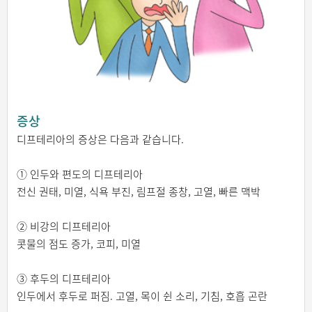
증상
디프테리아의 증상은 다음과 같습니다.
① 인두와 편도의 디프테리아
전신 권태, 미열, 식욕 부진, 림프절 종창, 고열, 빠른 맥박
② 비강의 디프테리아
콧물의 점도 증가, 코피, 미열
③ 후두의 디프테리아
인두에서 후두로 퍼짐. 고열, 목이 쉰 소리, 기침, 호흡 곤란